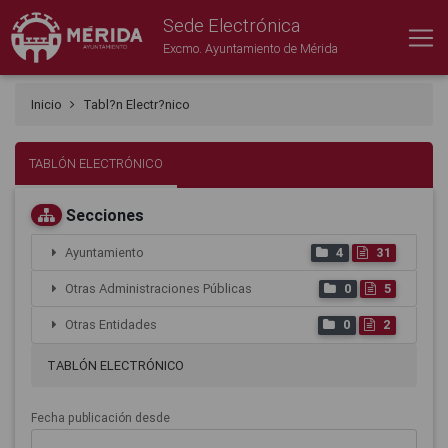
Sede Electrónica
Excmo. Ayuntamiento de Mérida
Inicio
Tabl?n Electr?nico
TABLÓN ELECTRÓNICO
Secciones
Ayuntamiento
4
31
Otras Administraciones Públicas
0
5
Otras Entidades
0
2
TABLÓN ELECTRÓNICO
Fecha publicación desde